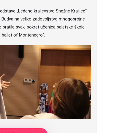
edstave „Ledeno kraljevstvo Snežne Kraljice“
u Budva na veliko zadovoljstvo mnogobrojne
o pratila svaki pokret učenica baletske škole
l ballet of Montenegro“.