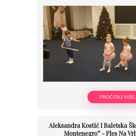
PROČITAJ VIŠE.
Aleksandra Kostić I Baletska Ško
Montenegro” - Ples Na Vr