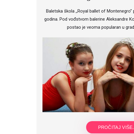
Baletska škola ,,Royal ballet of Montenegro” 
godina. Pod vođstvom balerine Aleksandre Kos
postao je veoma popularan u grad
PROČITAJ VIŠE.