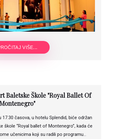
ROČITAJ VIŠE...
t Baletske Škole "Royal Ballet Of
Montenegro"
u 17.30 časova, u hotelu Splendid, biće održan
e škole “Royal ballet of Montenegro”, kada će
lome učenicima koji su radili po programu…