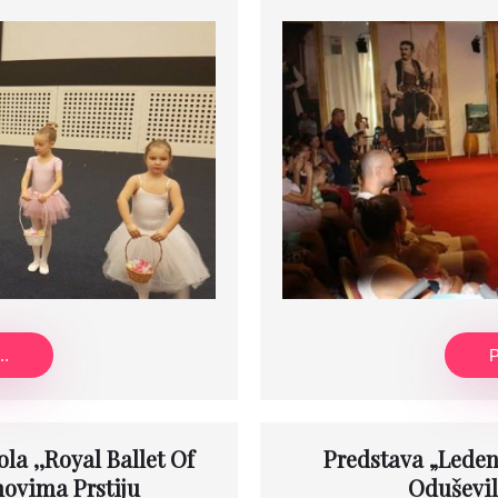
..
P
la ,,Royal Ballet Of
Predstava „Leden
hovima Prstiju
Oduševil