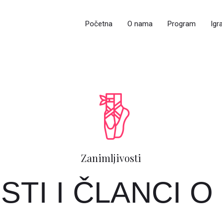
Početna
O nama
Program
Igr
Zanimljivosti
TI I ČLANCI O