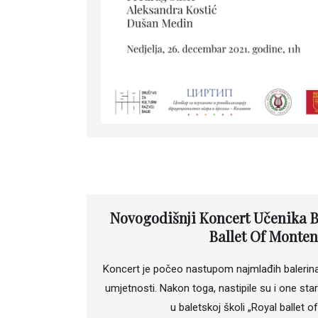
Novogodišnji Koncert Učenika B
Ballet Of Monte
Koncert je počeo nastupom najmlađih balerina, t
umjetnosti. Nakon toga, nastipile su i one sta
u baletskoj školi „Royal ballet 