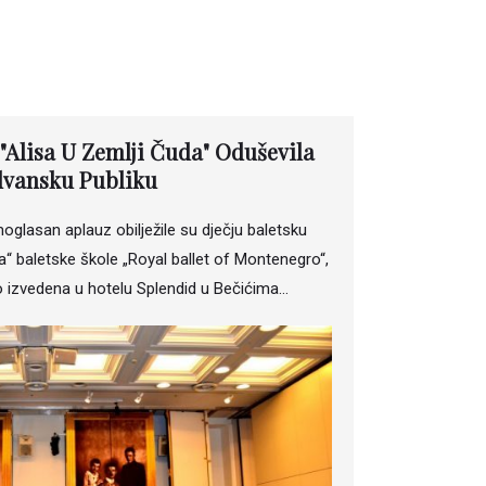
"Alisa U Zemlji Čuda" Oduševila
vansku Publiku
oglasan aplauz obilježile su dječju baletsku
a“ baletske škole „Royal ballet of Montenegro“,
o izvedena u hotelu Splendid u Bečićima…