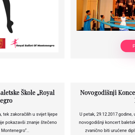
P
aletske Škole „Royal
Novogodišnji Koncer
negro
ek zakoračilih u svijet lijepe
U petak, 29.12.2017.godine, 
rije pokazavši znanje štečeno
novogodišnji koncert baletsk
of Montenegro“…
zvanično biti urućene dip