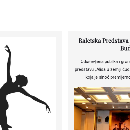
Baletska Predstava 
Bud
Oduševljena publika i grom
predstavu „Alisa u zemlji čud
koja je sinoć premijern