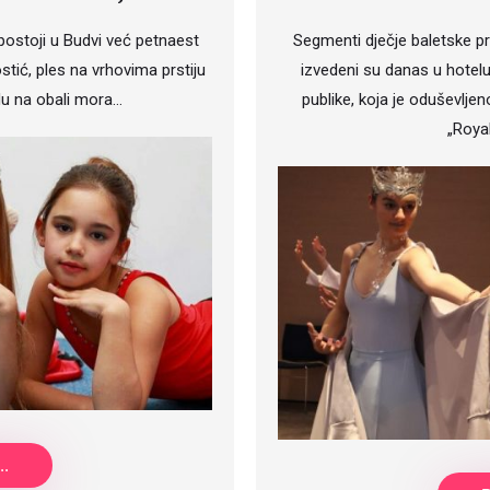
postoji u Budvi već petnaest
Segmenti dječje baletske pr
tić, ples na vrhovima prstiju
izvedeni su danas u hotel
u na obali mora…
publike, koja je oduševljen
„Roya
..