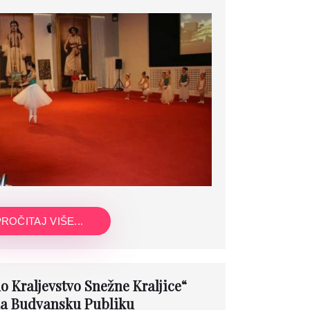
ROČITAJ VIŠE...
o Kraljevstvo Snežne Kraljice“
a Budvansku Publiku